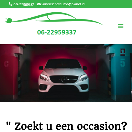
06-22959337
vanoirschotautos@planet.nl
" Zoekt u een occasion?